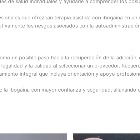
es de salud individuales y ayudarle a comprender los posi
ionales que ofrezcan terapia asistida con ibogaína en un
cativamente los riesgos asociados con la autoadministración
omo un posible paso hacia la recuperación de la adicción,
 legalidad y la calidad al seleccionar un proveedor. Recuerd
miento integral que incluya orientación y apoyo profesiona
e la ibogaína con mayor confianza y seguridad, allanando e
Rango
Rango
Este
E