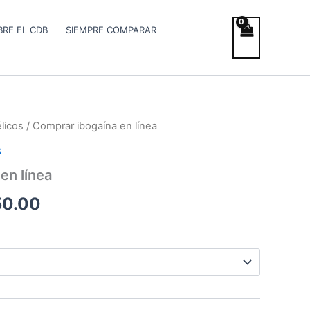
RE EL CDB
SIEMPRE COMPARAR
licos
/ Comprar ibogaína en línea
Rango
s
de
en línea
precios:
50.00
desde
€90.00
hasta
€2,250.00