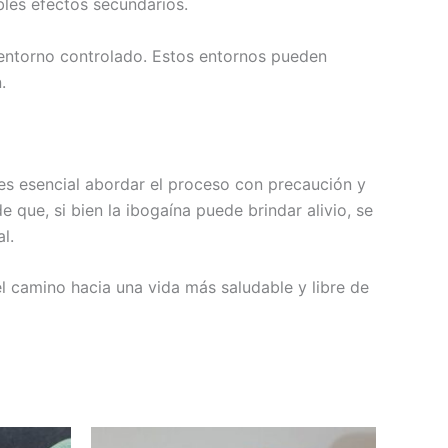
bles efectos secundarios.
 entorno controlado. Estos entornos pueden
.
 es esencial abordar el proceso con precaución y
e que, si bien la ibogaína puede brindar alivio, se
l.
l camino hacia una vida más saludable y libre de
Rango
ste
Este