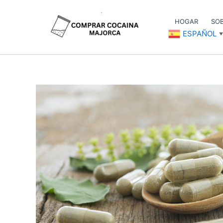
Ir
al
HOGAR
SO
contenido
ESPAÑOL
▼