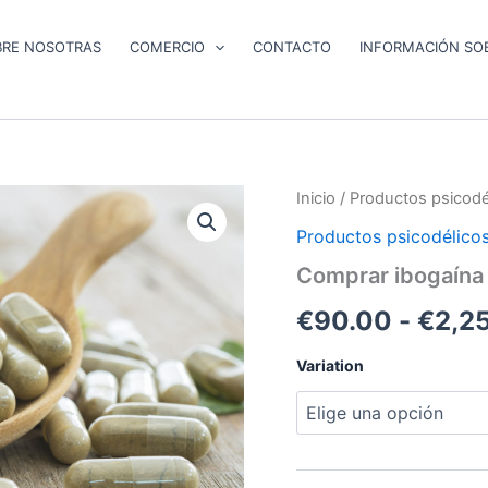
BRE NOSOTRAS
COMERCIO
CONTACTO
INFORMACIÓN SOB
Comprar
Inicio
/
Productos psicodé
ibogaína
Productos psicodélico
en
línea
Comprar ibogaína 
cantidad
€
90.00
-
€
2,2
Variation