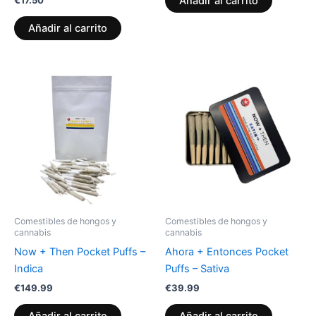
€
17.50
Añadir al carrito
Añadir al carrito
Comestibles de hongos y
Comestibles de hongos y
cannabis
cannabis
Now + Then Pocket Puffs –
Ahora + Entonces Pocket
Indica
Puffs – Sativa
€
149.99
€
39.99
Añadir al carrito
Añadir al carrito